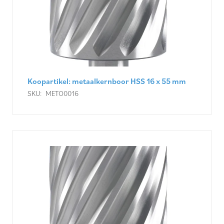
Koopartikel: metaalkernboor HSS 16 x 55 mm
SKU:
METO0016