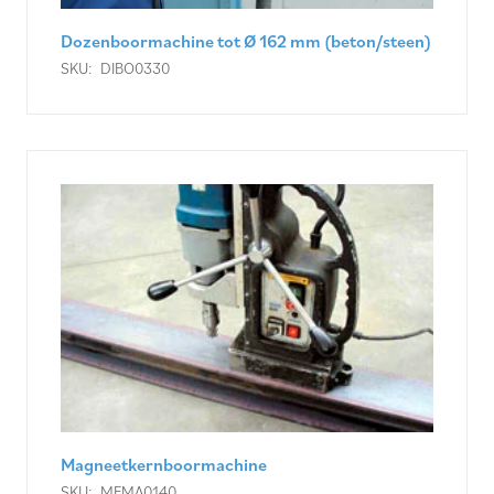
Dozenboormachine tot Ø 162 mm (beton/steen)
SKU:
DIBO0330
Magneetkernboormachine
SKU:
MEMA0140