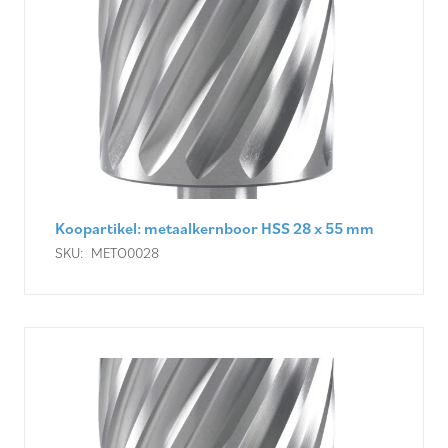
Koopartikel: metaalkernboor HSS 28 x 55 mm
SKU:
METO0028