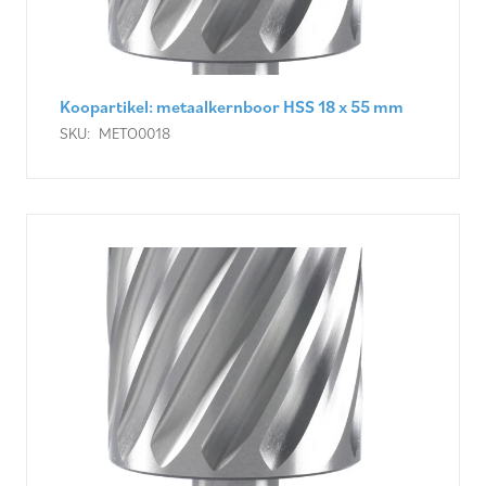
Koopartikel: metaalkernboor HSS 18 x 55 mm
SKU:
METO0018