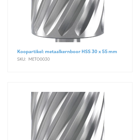
Koopartikel: metaalkernboor HSS 30 x 55 mm
SKU:
METO0030