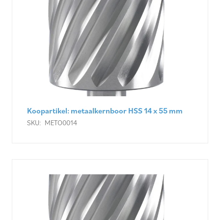
Koopartikel: metaalkernboor HSS 14 x 55 mm
SKU:
METO0014