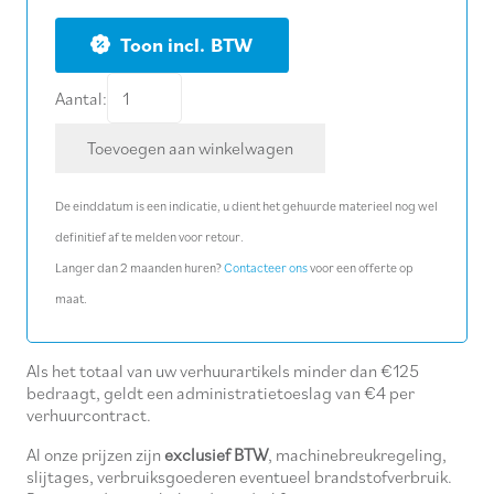
BTW
Koopartikel:
Aantal:
metaalkernboor
Toevoegen aan winkelwagen
HSS
16
De einddatum is een indicatie, u dient het gehuurde materieel nog wel
x
definitief af te melden voor retour.
55
Langer dan 2 maanden huren?
Contacteer ons
voor een offerte op
mm
maat.
aantal
Als het totaal van uw verhuurartikels minder dan €125
bedraagt, geldt een administratietoeslag van €4 per
verhuurcontract.
Al onze prijzen zijn
exclusief BTW
, machinebreukregeling,
slijtages, verbruiksgoederen eventueel brandstofverbruik.