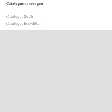
Catalogus aanvragen
Catalogus 2026
Catalogus Bouwliften
Schrijf je in voor de nieuwsbrief
Blijf op de hoogte! Schrijf je in voor onze nieuwsbrief en
ontvang als eerste het laatste nieuws, exclusieve
promoties, en updates over onze producten en diensten.
E-
mailadres
(Required)