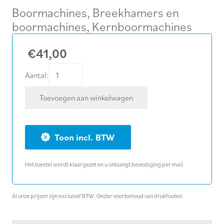
Boormachines
,
Breekhamers en
boormachines
,
Kernboormachines
€
41,00
Verbruik
Aantal:
0,5
Toevoegen aan winkelwagen
mm
diamant
kernboor
BTW
Ø
081
Het toestel wordt klaargezet en u ontvangt bevestiging per mail.
mm
lengte
420
Al onze prijzen zijn exclusief BTW. Onder voorbehoud van drukfouten.
mm
aantal