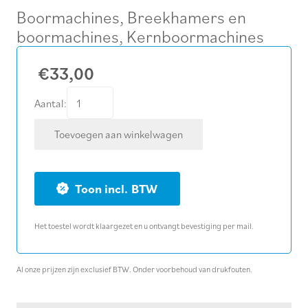
Boormachines
,
Breekhamers en
boormachines
,
Kernboormachines
€
33,00
Verbruik
Aantal:
0,5
Toevoegen aan winkelwagen
mm
diamant
kernboor
BTW
Ø
061
Het toestel wordt klaargezet en u ontvangt bevestiging per mail.
mm
lengte
420
Al onze prijzen zijn exclusief BTW. Onder voorbehoud van drukfouten.
mm
aantal