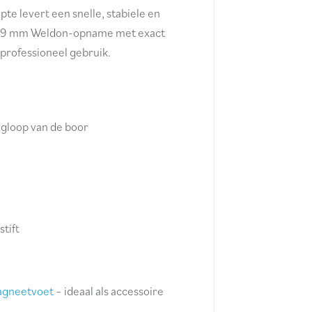
e levert een snelle, stabiele en
e 19 mm Weldon-opname met exact
professioneel gebruik.
egloop van de boor
tift
agneetvoet
– ideaal als accessoire