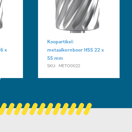
Koopartikel:
6 x
metaalkernboor HSS 22 x
55 mm
SKU:
METO0022