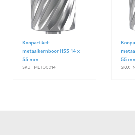
Koopartikel:
Koopar
metaalkernboor HSS 14 x
metaa
55 mm
55 m
SKU:
METO0014
SKU: