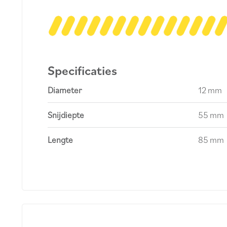
Specificaties
Diameter
12 mm
Snijdiepte
55 mm
Lengte
85 mm