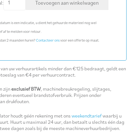
l:
Toevoegen aan winkelwagen
metaalkernboor
HSS
datum is een indicatie, u dient het gehuurde materieel nog wel
26
ef af te melden voor retour.
x
 dan 2 maanden huren?
Contacteer ons
voor een offerte op maat.
55
mm
aantal
l van uw verhuurartikels minder dan €125 bedraagt, geldt een
etoeslag van €4 per verhuurcontract.
n zijn
exclusief BTW
, machinebreukregeling, slijtages,
deren eventueel brandstofverbruik. Prijzen onder
an drukfouten.
ulator houdt géén rekening met ons
weekendtarief
waarbij u
uurt. Huurt u maximaal 24 uur, dan betaalt u slechts één dag
 twee dagen zoals bij de meeste machineverhuurbedrijven.