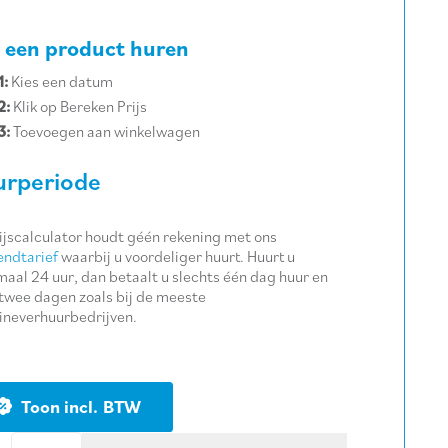
 een product huren
1:
Kies een datum
2:
Klik op Bereken Prijs
3:
Toevoegen aan winkelwagen
rperiode
ijscalculator houdt géén rekening met ons
ndtarief
waarbij u voordeliger huurt. Huurt u
aal 24 uur, dan betaalt u slechts één dag huur en
twee dagen zoals bij de meeste
neverhuurbedrijven.
BTW
Koopartikel: