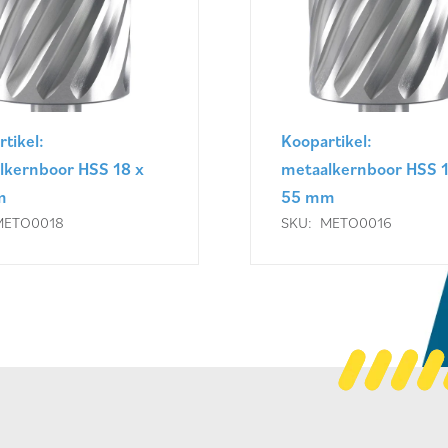
tikel:
Koopartikel:
lkernboor HSS 18 x
metaalkernboor HSS 1
m
55 mm
METO0018
SKU:
METO0016