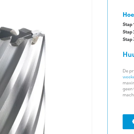
Hoe
Stap 
Stap 
Stap 
Huu
De pr
weeke
maxim
geen 
machi