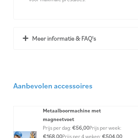
Meer informatie & FAQ's
Aanbevolen accessoires
Metaalboormachine met
magneetvoet
Prijs per dag:
€
56,00
Prijs per week:
€
168,00
Prijs per 4 weken:
€
504,00