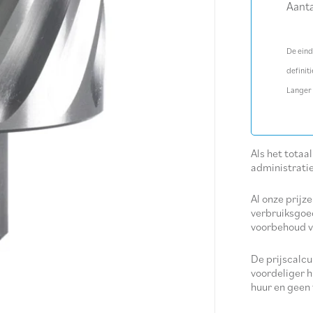
Aanta
De eind
definiti
Langer
Als het totaa
administrati
Al onze prijze
verbruiksgoe
voorbehoud v
De prijscalc
voordeliger h
huur en geen