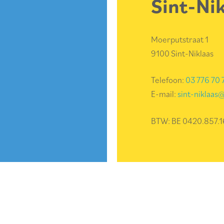
Sint-Nik
Moerputstraat 1
9100 Sint-Niklaas
Telefoon:
03 776 70 
E-mail:
sint-niklaas
BTW: BE 0420.857.