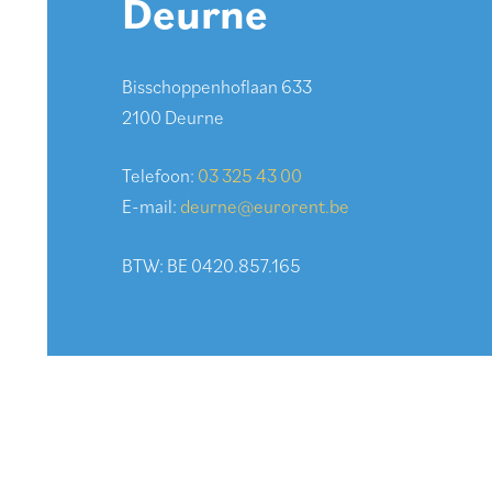
Deurne
Bisschoppenhoflaan 633
2100 Deurne
Telefoon:
03 325 43 00
E-mail:
deurne@eurorent.be
BTW: BE 0420.857.165