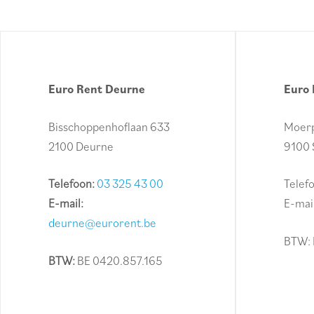
Euro Rent Deurne
Euro 
Bisschoppenhoflaan 633
Moerp
2100 Deurne
9100 
Telefoon:
03 325 43 00
Telef
E-mail:
E-mai
deurne@eurorent.be
BTW: 
BTW:
BE 0420.857.165