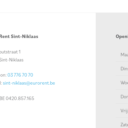
Rent Sint-Niklaas
Open
utstraat 1
Ma
Sint-Niklaas
Din
oon:
03 776 70 70
Wo
l:
sint-niklaas@eurorent.be
Do
BE 0420.857.165
Vri
Zat