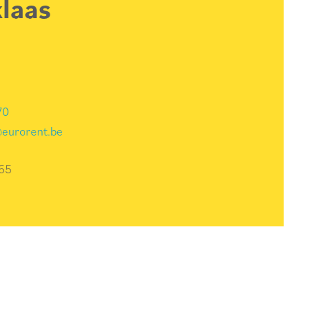
laas
70
@eurorent.be
165