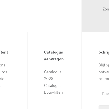
Zon
Rent
Catalogus
Schri
aanvragen
ons
Blijf 
ures
Catalogus
ontvan
cten
2026
promo
ws
Catalogus
E-
Bouwliften
maila
(Requi