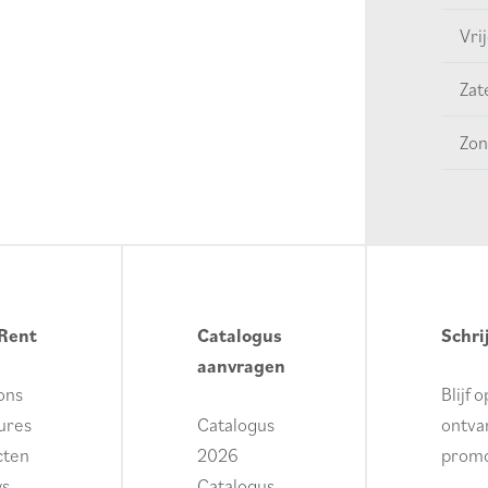
Vri
Zat
Zon
Rent
Catalogus
Schri
aanvragen
ons
Blijf 
ures
Catalogus
ontvan
cten
2026
promo
ws
Catalogus