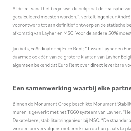
Al direct vanaf het begin was duidelijk dat de realisatie
gecalculeerd moesten worden.”, vertelt Ingenieur André 
voorontwerp tot aan definitief ontwerp en de statische b
afkomstig van Layher en MSC. Voor de andere 50% moest e
Jan Vets, coördinator bij Euro Rent; “Tussen Layher en Eu
daarmee ook één van de grotere klanten van Layher België
algemeen bekend dat Euro Rent over direct leverbare vo
Een samenwerking waarbij elke partner
Binnen de Monument Groep beschikte Monument Stability C
muren is gewerkt met het TG60 systeem van Layher. “He
Deketelaere, stabiliteitsingenieur bij MSC. “De staanderb
worden om vervolgens met een kraan op hun plaats te pla