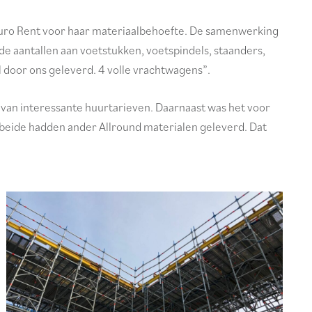
ro Rent voor haar materiaalbehoefte. De samenwerking
de aantallen aan voetstukken, voetspindels, staanders,
l door ons geleverd. 4 volle vrachtwagens”.
van interessante huurtarieven. Daarnaast was het voor
beide hadden ander Allround materialen geleverd. Dat