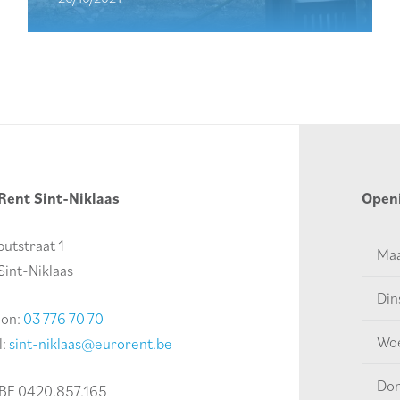
Rent Sint-Niklaas
Open
utstraat 1
Ma
Sint-Niklaas
Din
oon:
03 776 70 70
Wo
l:
sint-niklaas@eurorent.be
Do
BE 0420.857.165