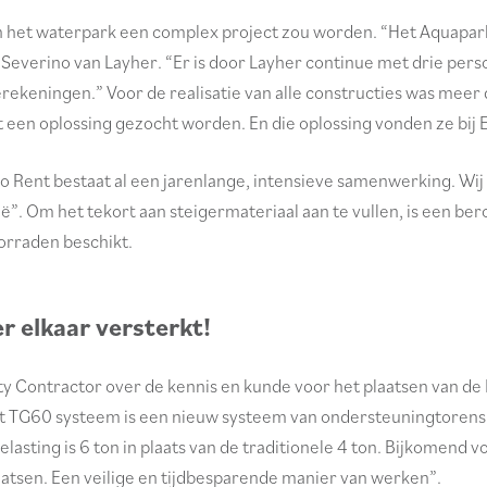
 van het waterpark een complex project zou worden. “Het Aquapar
Severino van Layher. “Er is door Layher continue met drie pers
erekeningen.” Voor de realisatie van alle constructies was meer
en oplossing gezocht worden. En die oplossing vonden ze bij 
ro Rent bestaat al een jarenlange, intensieve samenwerking. Wij 
”. Om het tekort aan steigermateriaal aan te vullen, is een ber
orraden beschikt.
 elkaar versterkt!
ontractor over de kennis en kunde voor het plaatsen van de La
t TG60 systeem is een nieuw systeem van ondersteuningtorens 
elasting is 6 ton in plaats van de traditionele 4 ton. Bijkomen
atsen. Een veilige en tijdbesparende manier van werken”.