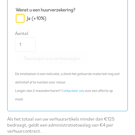
Wenst u een huurverzekering?
Ja
(+10%)
Aantal:
Aanvoerslang
stofzuiger
Toevoegen aan winkelwagen
3
m
De einddatum is een indicatie, u dient het gehuurde materieel nog wel
Ø
definitief af te melden voor retour.
40
Langer dan 2 maanden huren?
Contacteer ons
voor een offerte op
mm
maat.
aantal
Als het totaal van uw verhuurartikels minder dan €125
bedraagt, geldt een administratietoeslag van €4 per
verhuurcontract.