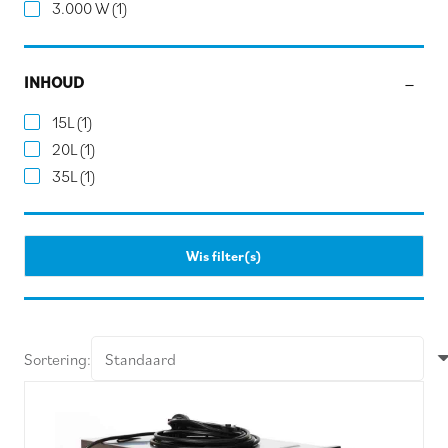
3.000 W
(1)
INHOUD
15L
(1)
20L
(1)
35L
(1)
Wis filter(s)
Sortering: