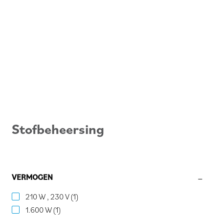
Stofbeheersing
VERMOGEN
210 W , 230 V
(1)
1.600 W
(1)