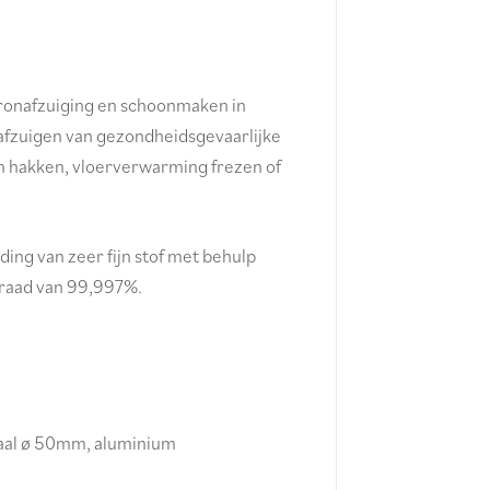
bronafzuiging en schoonmaken in
afzuigen van gezondheidsgevaarlijke
en hakken, vloerverwarming frezen of
iding van zeer fijn stof met behulp
graad van 99,997%.
staal ø 50mm, aluminium