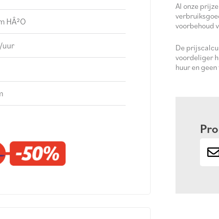
Al onze prijze
verbruiksgoe
m HÂ²O
voorbehoud v
/uur
De prijscalc
voordeliger h
huur en geen
m
Pro