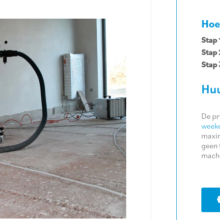
Hoe
Stap 
Stap 
Stap 
Huu
De pr
weeke
maxim
geen 
machi