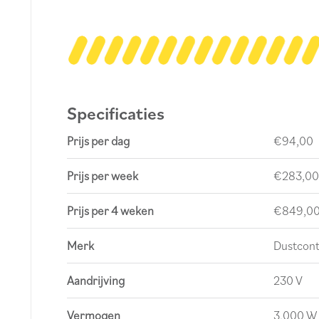
Specificaties
Prijs per dag
€94,00
Prijs per week
€283,00
Prijs per 4 weken
€849,0
Merk
Dustcont
Aandrijving
230 V
Vermogen
3.000 W