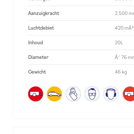
Aanzuigkracht
2.500 m
Luchtdebiet
420 mÂ³
Inhoud
20L
Diameter
Ã˜ 76 m
Gewicht
46 kg