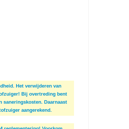
dheid. Het verwijderen van
zuiger! Bij overtreding bent
n saneringskosten. Daarnaast
tofzuiger aangerekend.
M reglementering! Voorkom