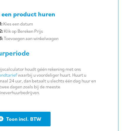
 een product huren
1:
Kies een datum
2:
Klik op Bereken Prijs
3:
Toevoegen aan winkelwagen
rperiode
ijscalculator houdt géén rekening met ons
ndtarief
waarbij u voordeliger huurt. Huurt u
aal 24 uur, dan betaalt u slechts één dag huur en
twee dagen zoals bij de meeste
neverhuurbedrijven.
BTW