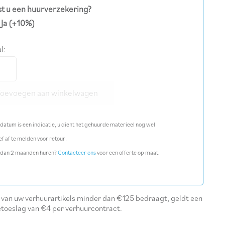
t u een huurverzekering?
Ja
(+10%)
l:
oon
uiger
Toevoegen aan winkelwagen
datum is een indicatie, u dient het gehuurde materieel nog wel
ef af te melden voor retour.
 dan 2 maanden huren?
Contacteer ons
voor een offerte op maat.
l
l van uw verhuurartikels minder dan €125 bedraagt, geldt een
etoeslag van €4 per verhuurcontract.