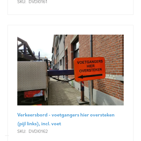
SKU:
DVDI0161
Verkeersbord - voetgangers hier oversteken
(pijl links), incl. voet
SKU:
DVDI0162