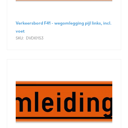
Verkeersbord F41 - wegomlegging pijl links, incl.
voet
SKU:
DVDI0153