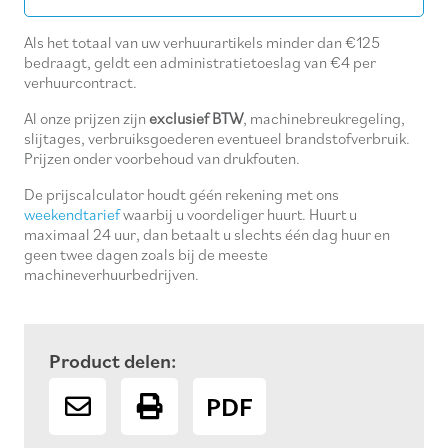
aantal
Als het totaal van uw verhuurartikels minder dan €125
bedraagt, geldt een administratietoeslag van €4 per
verhuurcontract.
Al onze prijzen zijn
exclusief BTW
, machinebreukregeling,
slijtages, verbruiksgoederen eventueel brandstofverbruik.
Prijzen onder voorbehoud van drukfouten.
De prijscalculator houdt géén rekening met ons
weekendtarief
waarbij u voordeliger huurt. Huurt u
maximaal 24 uur, dan betaalt u slechts één dag huur en
geen twee dagen zoals bij de meeste
machineverhuurbedrijven.
Product delen:
PDF