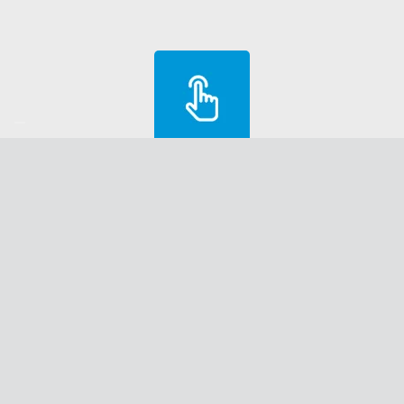
Stap 03
Wij leveren de machine op uw werf, project of u komt deze
zelf ophalen in onze verhuurwinkel in Deurne of Sint-Niklaas.