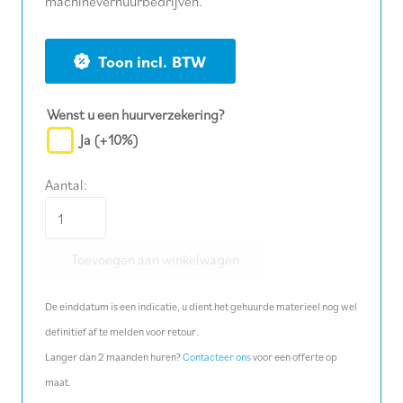
machineverhuurbedrijven.
BTW
Wenst u een huurverzekering?
Ja
(+10%)
Aantal:
Verkeersbord
F41
Toevoegen aan winkelwagen
-
wegomlegging
De einddatum is een indicatie, u dient het gehuurde materieel nog wel
pijl
definitief af te melden voor retour.
links,
Langer dan 2 maanden huren?
Contacteer ons
voor een offerte op
incl.
maat.
voet