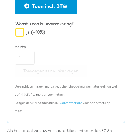
BTW
Wenst u een huurverzekering?
Ja
(+10%)
Aantal:
Verkeersbord
F45
Toevoegen aan winkelwagen
-
doodlopende
De einddatum is een indicatie, u dient het gehuurde materieel nog wel
weg,
definitief af te melden voor retour.
incl.
Langer dan 2 maanden huren?
Contacteer ons
voor een offerte op
voet
maat.
aantal
Als het totaal van uw verhuurartikels minder dan €125