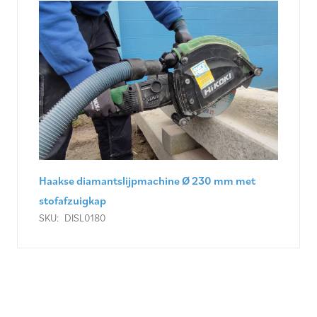
Haakse diamantslijpmachine Ø 230 mm met
stofafzuigkap
SKU:
DISL0180