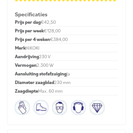
Specificaties
Prijs per dag
€42,50
Prijs per week
€128,00
Prijs per 4 weken
€384,00
Merk
HiKOKI
Aandrijving
230 V
Vermogen
2.300 W
Aansluiting stofafzuiging
Ja
Diameter zaagblad
230 mm
Zaagdiepte
Max. 60 mm