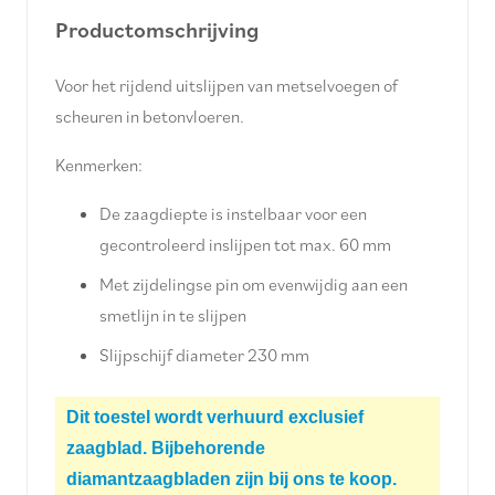
Productomschrijving
Voor het rijdend uitslijpen van metselvoegen of
scheuren in betonvloeren.
Kenmerken:
De zaagdiepte is instelbaar voor een
gecontroleerd inslijpen tot max. 60 mm
Met zijdelingse pin om evenwijdig aan een
smetlijn in te slijpen
Slijpschijf diameter 230 mm
Dit toestel wordt verhuurd exclusief
zaagblad. Bijbehorende
diamantzaagbladen zijn bij ons te koop.