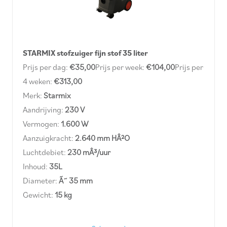
STARMIX stofzuiger fijn stof 35 liter
Prijs per dag:
€35,00
Prijs per week:
€104,00
Prijs per
4 weken:
€313,00
Merk:
Starmix
Aandrijving:
230 V
Vermogen:
1.600 W
Aanzuigkracht:
2.640 mm HÂ²O
Luchtdebiet:
230 mÂ³/uur
Inhoud:
35L
Diameter:
Ã˜ 35 mm
Gewicht:
15 kg