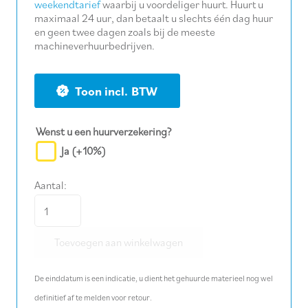
weekendtarief
waarbij u voordeliger huurt. Huurt u
maximaal 24 uur, dan betaalt u slechts één dag huur
en geen twee dagen zoals bij de meeste
machineverhuurbedrijven.
BTW
Wenst u een huurverzekering?
Ja
(+10%)
Aantal:
Inslijpmachine
Ø
Toevoegen aan winkelwagen
230
mm
De einddatum is een indicatie, u dient het gehuurde materieel nog wel
aantal
definitief af te melden voor retour.