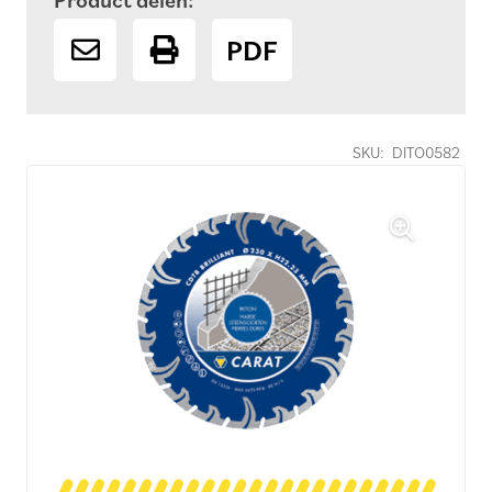
Product delen:
PDF
SKU:
DITO0582