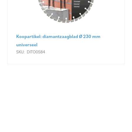
Verbruik 0,5 mm CARAT diamantschijf droog
beton Brilliant CSB Ø 230 mm
SKU:
DITO1155