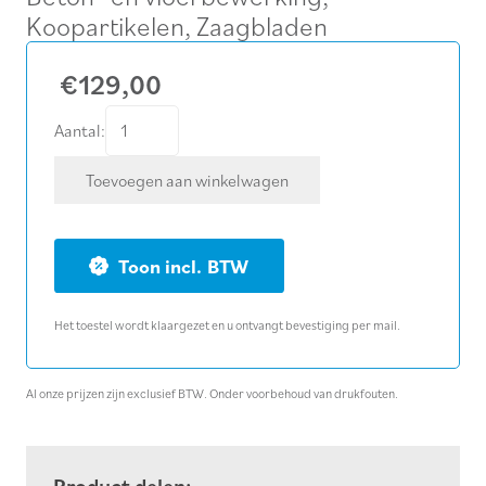
Koopartikelen
,
Zaagbladen
€
129,00
CARAT
Aantal:
diamantschijf
Toevoegen aan winkelwagen
droog
beton
CDTB
BTW
premium
Ø
Het toestel wordt klaargezet en u ontvangt bevestiging per mail.
230
mm
aantal
Al onze prijzen zijn exclusief BTW. Onder voorbehoud van drukfouten.