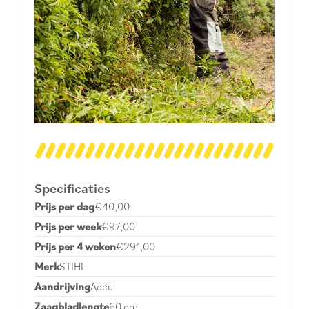
Specificaties
Prijs per dag
€40,00
Prijs per week
€97,00
Prijs per 4 weken
€291,00
Merk
STIHL
Aandrijving
Accu
Zaagbladlengte
60 cm