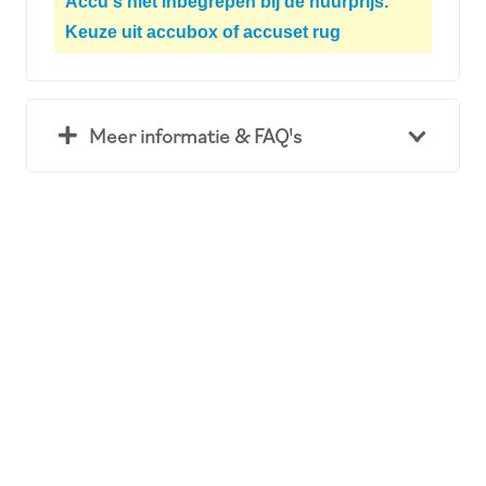
Accu's niet inbegrepen bij de huurprijs.
Keuze uit accubox of accuset rug
Meer informatie & FAQ's