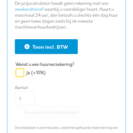
De prijscalculator houdt géén rekening met ons
weekendtarief
waarbij u voordeliger huurt. Huurt u
maximaal 24 uur, dan betaalt u slechts één dag huur
en geen twee dagen zoals bij de meeste
machineverhuurbedrijven.
BTW
Wenst u een huurverzekering?
Ja
(+10%)
Aantal:
Haagschaar
60
Toevoegen aan winkelwagen
cm
terugsnoeier
De einddatum is een indicatie, u dient het gehuurde materieel nog wel
accu