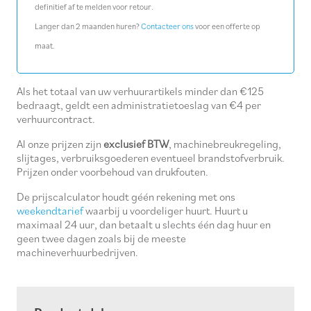
definitief af te melden voor retour.
aantal
Langer dan 2 maanden huren?
Contacteer ons
voor een offerte op
maat.
Als het totaal van uw verhuurartikels minder dan €125
bedraagt, geldt een administratietoeslag van €4 per
verhuurcontract.
Al onze prijzen zijn
exclusief BTW
, machinebreukregeling,
slijtages, verbruiksgoederen eventueel brandstofverbruik.
Prijzen onder voorbehoud van drukfouten.
De prijscalculator houdt géén rekening met ons
weekendtarief
waarbij u voordeliger huurt. Huurt u
maximaal 24 uur, dan betaalt u slechts één dag huur en
geen twee dagen zoals bij de meeste
machineverhuurbedrijven.