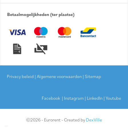
Betaalmogelijkheden (ter plaatse)
Privacy beleid
|
Algemene voorwaarden
|
Sitemap
Facebook
|
Instagram
|
LinkedIn
|
Youtube
©2026 - Eurorent - Created by
DexVille