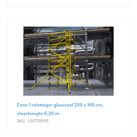
Zone 1 rolsteiger glasvezel 250 x 145 cm,
vloerhoogte 6,20 m
SKU:
LSST0910S