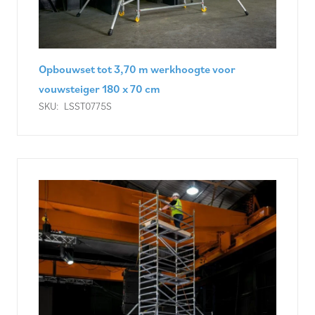
Opbouwset tot 3,70 m werkhoogte voor
vouwsteiger 180 x 70 cm
SKU:
LSST0775S