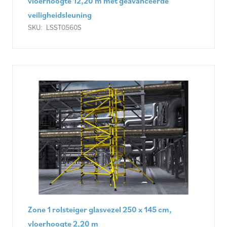
vloerhoogte 12,20 m met geavanceerde
veiligheidsleuning
SKU:
LSST0560S
Zone 1 rolsteiger glasvezel 250 x 145 cm,
vloerhoogte 2,20 m