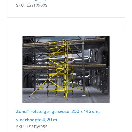
SKU:
LSST0900S
Zone 1 rolsteiger glasvezel 250 x 145 cm,
vloerhoogte 4,20 m
SKU:
LSST0905S