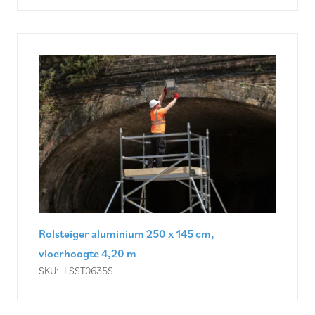
Rolsteiger aluminium 250 x 145 cm,
vloerhoogte 4,20 m
SKU:
LSST0635S