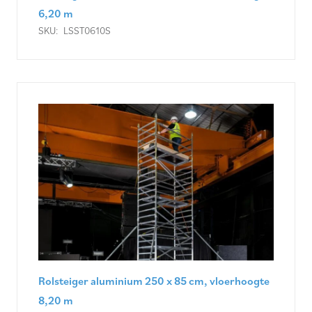
6,20 m
SKU:
LSST0610S
Rolsteiger aluminium 250 x 85 cm, vloerhoogte
8,20 m