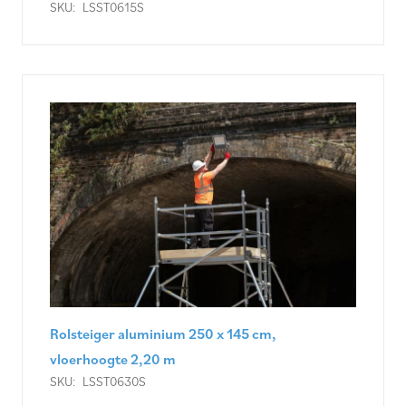
SKU:
LSST0615S
Rolsteiger aluminium 250 x 145 cm,
vloerhoogte 2,20 m
SKU:
LSST0630S