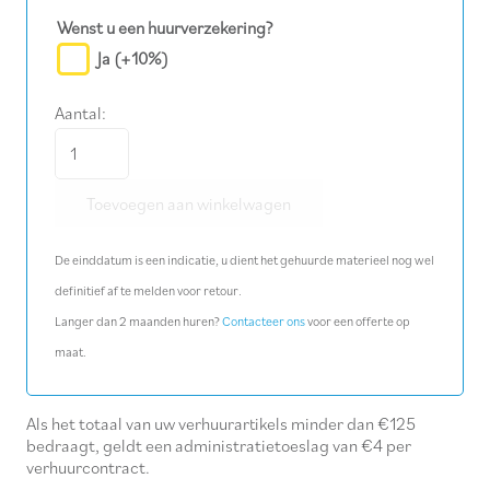
Wenst u een huurverzekering?
Ja
(+10%)
Aantal:
Rolsteiger
aluminium
Toevoegen aan winkelwagen
250
x
De einddatum is een indicatie, u dient het gehuurde materieel nog wel
145
definitief af te melden voor retour.
cm,
Langer dan 2 maanden huren?
Contacteer ons
voor een offerte op
vloerhoogte
maat.
6,20
m
aantal
Als het totaal van uw verhuurartikels minder dan €125
bedraagt, geldt een administratietoeslag van €4 per
verhuurcontract.