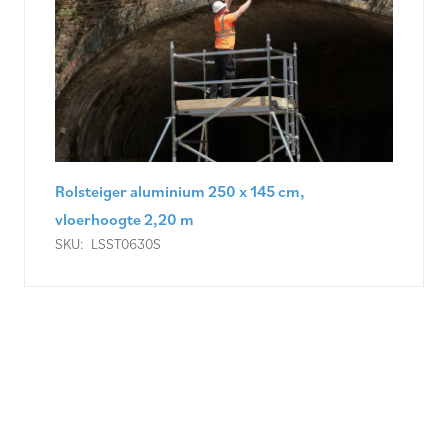
Rolsteiger aluminium 250 x 145 cm,
vloerhoogte 4,20 m
SKU:
LSST0635S