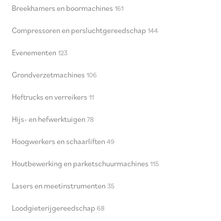
Breekhamers en boormachines
161
Compressoren en persluchtgereedschap
144
Evenementen
123
Grondverzetmachines
106
Heftrucks en verreikers
11
Hijs- en hefwerktuigen
78
Hoogwerkers en schaarliften
49
Houtbewerking en parketschuurmachines
115
Lasers en meetinstrumenten
35
Loodgieterijgereedschap
68