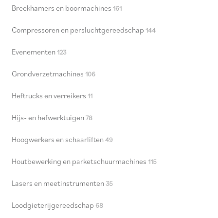
Breekhamers en boormachines
161
Compressoren en persluchtgereedschap
144
Evenementen
123
Grondverzetmachines
106
Heftrucks en verreikers
11
Hijs- en hefwerktuigen
78
Hoogwerkers en schaarliften
49
Houtbewerking en parketschuurmachines
115
Lasers en meetinstrumenten
35
Loodgieterijgereedschap
68