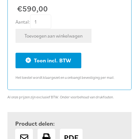
€
590,00
Zaagblad
Aantal:
Ø
Toevoegen aan winkelwagen
600
mm
water
BTW
baksteen
aantal
Het toestel wordt klaargezet en u ontvangt bevestiging per mail.
Al onze prijzen zijn exclusief BTW. Onder voorbehoud van drukfouten.
Product delen:
PDF