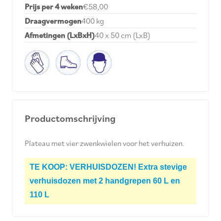
Prijs per 4 weken
€58,00
Draagvermogen
400 kg
Afmetingen (LxBxH)
40 x 50 cm (LxB)
Productomschrijving
Plateau met vier zwenkwielen voor het verhuizen.
TE KOOP: VERHUISDOZEN! Extra stevige
verhuisdozen met 2 handgrepen 60 L en
110 L