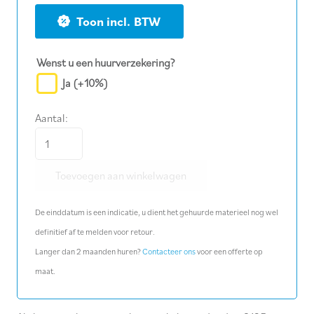
BTW
Wenst u een huurverzekering?
Ja
(+10%)
Aantal:
Verhuisplaat
400
Toevoegen aan winkelwagen
kg
aantal
De einddatum is een indicatie, u dient het gehuurde materieel nog wel
definitief af te melden voor retour.
Langer dan 2 maanden huren?
Contacteer ons
voor een offerte op
maat.