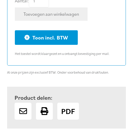
Aantal:
0,5
Toevoegen aan winkelwagen
mm
diamant
zaagblad
BTW
Ø
300
Het toestel wordt klaargezet en u ontvangt bevestiging per mail.
mm
beton
aantal
Al onze prijzen zijn exclusief BTW. Onder voorbehoud van drukfouten.
Product delen:
PDF