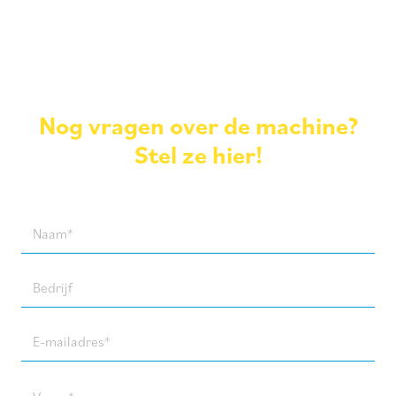
Nog vragen over de machine?
Stel ze hier!
Naam
(Required)
Bedrijf
E-
mailadres
(Required)
Vraag