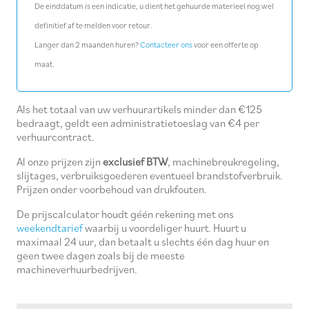
De einddatum is een indicatie, u dient het gehuurde materieel nog wel
definitief af te melden voor retour.
Langer dan 2 maanden huren?
Contacteer ons
voor een offerte op
maat.
Als het totaal van uw verhuurartikels minder dan €125
bedraagt, geldt een administratietoeslag van €4 per
verhuurcontract.
Al onze prijzen zijn
exclusief BTW
, machinebreukregeling,
slijtages, verbruiksgoederen eventueel brandstofverbruik.
Prijzen onder voorbehoud van drukfouten.
De prijscalculator houdt géén rekening met ons
weekendtarief
waarbij u voordeliger huurt. Huurt u
maximaal 24 uur, dan betaalt u slechts één dag huur en
geen twee dagen zoals bij de meeste
machineverhuurbedrijven.