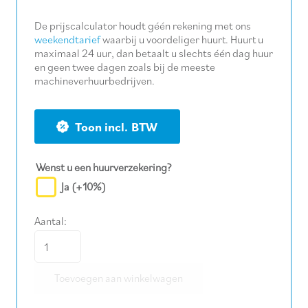
De prijscalculator houdt géén rekening met ons
weekendtarief
waarbij u voordeliger huurt. Huurt u
maximaal 24 uur, dan betaalt u slechts één dag huur
en geen twee dagen zoals bij de meeste
machineverhuurbedrijven.
BTW
Wenst u een huurverzekering?
Ja
(+10%)
Aantal:
Vacuümunit
voor
Toevoegen aan winkelwagen
graafmachines
aantal