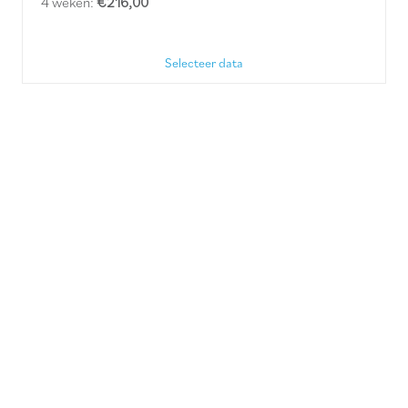
4 weken:
€216,00
Selecteer data