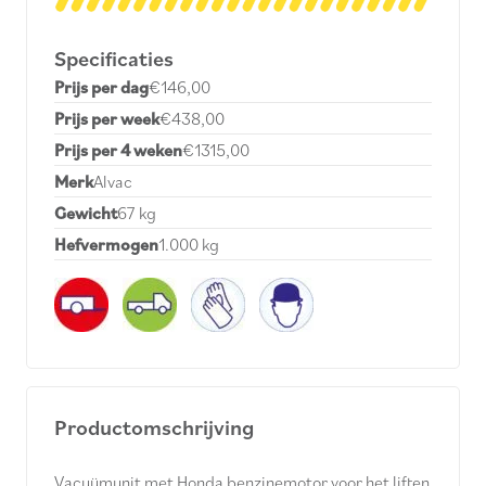
Specificaties
Prijs per dag
€146,00
Prijs per week
€438,00
Prijs per 4 weken
€1315,00
Merk
Alvac
Gewicht
67 kg
Hefvermogen
1.000 kg
Productomschrijving
Vacuümunit met Honda benzinemotor voor het liften