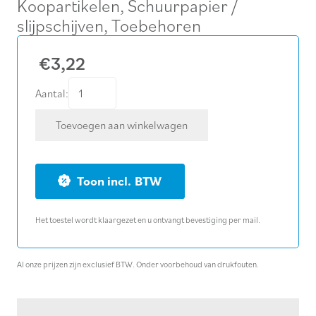
Koopartikelen
,
Schuurpapier /
slijpschijven
,
Toebehoren
€
3,22
Tussenpad
Aantal:
Ø
Toevoegen aan winkelwagen
406
mm
voor
BTW
schuurpapier/gaas
aantal
Het toestel wordt klaargezet en u ontvangt bevestiging per mail.
Al onze prijzen zijn exclusief BTW. Onder voorbehoud van drukfouten.