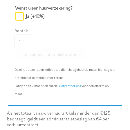
Wenst u een huurverzekering?
Ja
(+10%)
Aantal:
Tuinwals
175
Toevoegen aan winkelwagen
kg
aantal
De einddatum is een indicatie, u dient het gehuurde materieel nog wel
definitief af te melden voor retour.
Langer dan 2 maanden huren?
Contacteer ons
voor een offerte op
maat.
Als het totaal van uw verhuurartikels minder dan €125
bedraagt, geldt een administratietoeslag van €4 per
verhuurcontract.