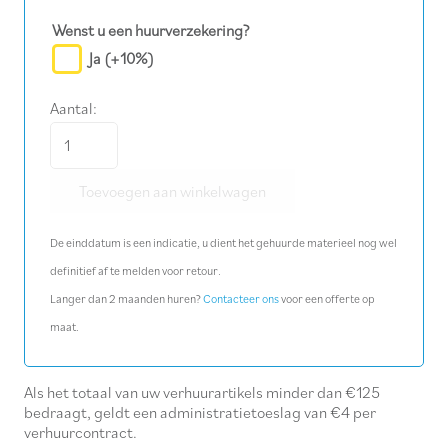
Wenst u een huurverzekering?
Ja
(+10%)
Aantal:
Trilwals
950
Toevoegen aan winkelwagen
kg
aantal
De einddatum is een indicatie, u dient het gehuurde materieel nog wel
definitief af te melden voor retour.
Langer dan 2 maanden huren?
Contacteer ons
voor een offerte op
maat.
Als het totaal van uw verhuurartikels minder dan €125
bedraagt, geldt een administratietoeslag van €4 per
verhuurcontract.