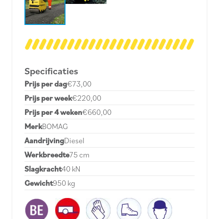
Specificaties
Prijs per dag
€73,00
Prijs per week
€220,00
Prijs per 4 weken
€660,00
Merk
BOMAG
Aandrijving
Diesel
Werkbreedte
75 cm
Slagkracht
40 kN
Gewicht
950 kg