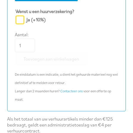
Wenst u een huurverzekering?
Ja
(+10%)
Aantal:
Transformator
230/24
Toevoegen aan winkelwagen
V
(4x250W)
De einddatum is een indicatie, u dient het gehuurde materieel nog wel
aantal
definitief af te melden voor retour.
Langer dan 2 maanden huren?
Contacteer ons
voor een offerte op
maat.
Als het totaal van uw verhuurartikels minder dan €125
bedraagt, geldt een administratietoeslag van €4 per
verhuurcontract.