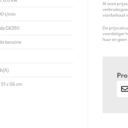
Al onze prijze
verbruiksgoe
00 t/min
voorbehoud v
da GX390
De prijscalc
voordeliger h
huur en geen
kt benzine
b(A)
Pro
 51 x 56 cm