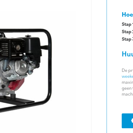
Hoe
Stap 
Stap 
Stap 
Huu
De pr
weeke
maxim
geen 
machi