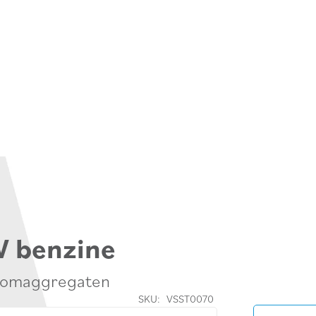
W benzine
roomaggregaten
SKU:
VSST0070