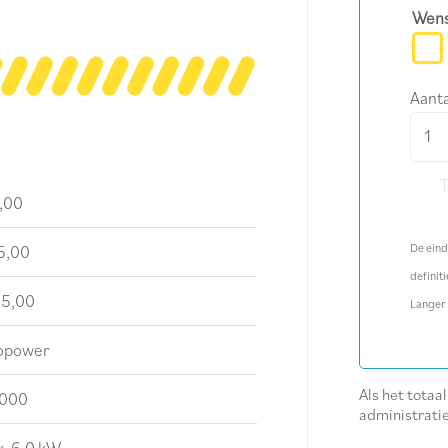
Wens
Aanta
Stro
6
kW
,00
benz
aanta
De eind
5,00
definiti
5,00
Langer
opower
Als het totaa
000
administrati
k, 6,0 kW