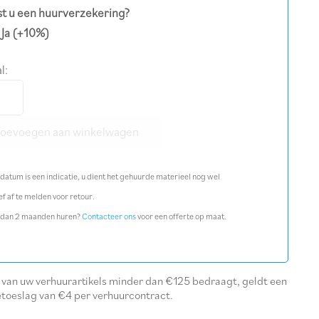
t u een huurverzekering?
Ja
(+10%)
l:
omaggregaat
Toevoegen aan winkelwagen
ine
l
datum is een indicatie, u dient het gehuurde materieel nog wel
ef af te melden voor retour.
 dan 2 maanden huren?
Contacteer ons
voor een offerte op maat.
l van uw verhuurartikels minder dan €125 bedraagt, geldt een
etoeslag van €4 per verhuurcontract.