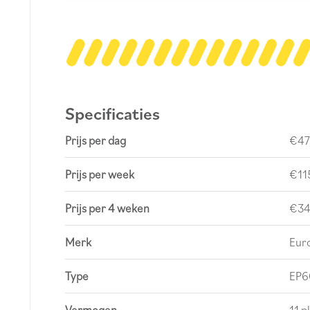
Specificaties
Prijs per dag
€47
Prijs per week
€11
Prijs per 4 weken
€34
Merk
Eur
Type
EP6
Vermogen
11 p