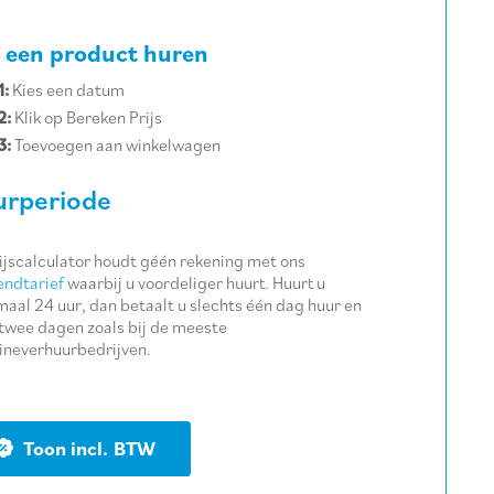
 een product huren
1:
Kies een datum
2:
Klik op Bereken Prijs
3:
Toevoegen aan winkelwagen
rperiode
ijscalculator houdt géén rekening met ons
ndtarief
waarbij u voordeliger huurt. Huurt u
aal 24 uur, dan betaalt u slechts één dag huur en
twee dagen zoals bij de meeste
neverhuurbedrijven.
BTW