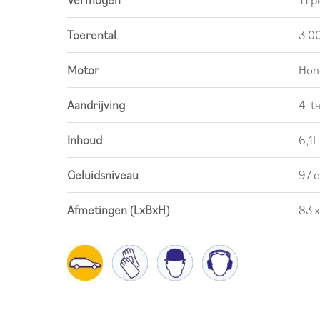
Toerental
3.0
Motor
Hon
Aandrijving
4-ta
Inhoud
6,1L
Geluidsniveau
97 d
Afmetingen (LxBxH)
83 x