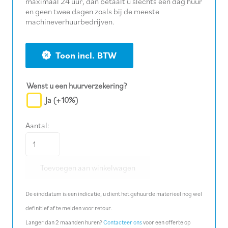
maximaal 24 uur, dan betaalt u slechts één dag huur
en geen twee dagen zoals bij de meeste
machineverhuurbedrijven.
BTW
Wenst u een huurverzekering?
Ja
(+10%)
Aantal:
Stofafzuiging
-
Toevoegen aan winkelwagen
2.500
m³/uur
De einddatum is een indicatie, u dient het gehuurde materieel nog wel
aantal
definitief af te melden voor retour.
Langer dan 2 maanden huren?
Contacteer ons
voor een offerte op