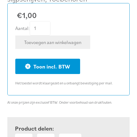
€
1,00
Schuurpapier
Aantal:
Ø
Toevoegen aan winkelwagen
150
Velcro
K
BTW
80
aantal
Het toestel wordt klaargezet en u ontvangt bevestiging per mail.
Al onze prijzen zijn exclusief BTW. Onder voorbehoud van drukfouten.
Product delen: