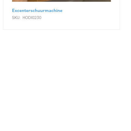
Schuurpapier Ø 150 Velcro K 120
SKU:
HODI0234