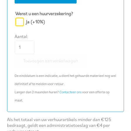
Wenst u een huurverzekering?
Ja
(+10%)
Aantal:
Schuifladder
4,25-
Toevoegen aan winkelwagen
10,25
m,
De einddatum is een indicatie, u dient het gehuurde materieel nog wel
3x16
definitief af te melden voor retour.
sporten
Langer dan 2 maanden huren?
Contacteer ons
voor een offerte op
aantal
maat.
Als het totaal van uw verhuurartikels minder dan €125
bedraagt, geldt een administratietoeslag van €4 per