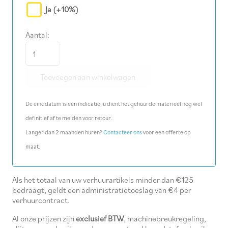
Ja
(+10%)
Aantal:
Schop
aantal
Toevoegen aan winkelwagen
De einddatum is een indicatie, u dient het gehuurde materieel nog wel
definitief af te melden voor retour.
Langer dan 2 maanden huren?
Contacteer ons
voor een offerte op
maat.
Als het totaal van uw verhuurartikels minder dan €125
bedraagt, geldt een administratietoeslag van €4 per
verhuurcontract.
Al onze prijzen zijn
exclusief BTW
, machinebreukregeling,