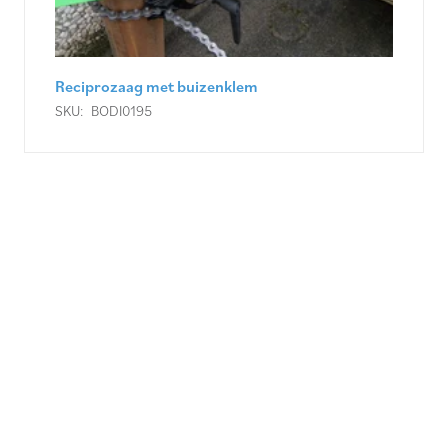
Reciprozaagblad metaal 225 mm (5 stuks)
SKU:
ZZHI0560