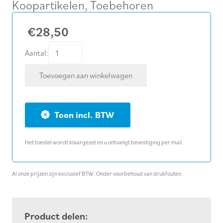
Koopartikelen
,
Toebehoren
€
28,50
Reciprozaagblad
Aantal:
hout
Toevoegen aan winkelwagen
en
metaal
305
BTW
mm
(5
Het toestel wordt klaargezet en u ontvangt bevestiging per mail.
stuks)
aantal
Al onze prijzen zijn exclusief BTW. Onder voorbehoud van drukfouten.
Product delen: