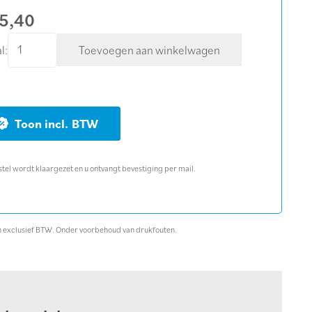
5,40
Reciprozaagblad
l:
Toevoegen aan winkelwagen
400
mm
Ytong
blokken
BTW
/
polyester
stel wordt klaargezet en u ontvangt bevestiging per mail.
aantal
ijn exclusief BTW. Onder voorbehoud van drukfouten.