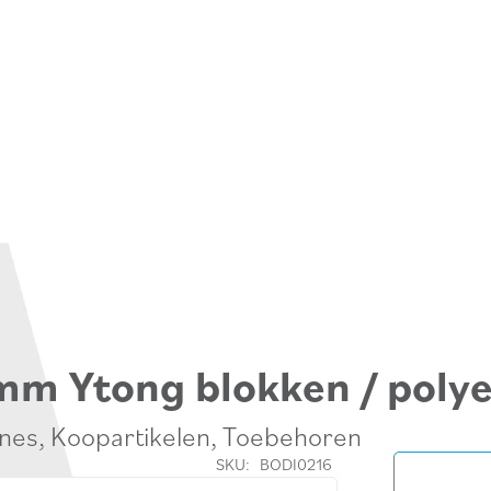
mm Ytong blokken / polye
nes
,
Koopartikelen
,
Toebehoren
SKU:
BODI0216