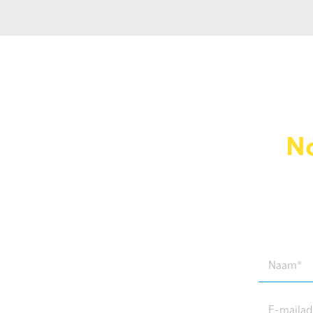
No
Naam
(Required)
E-