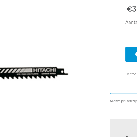
€
3
Aanta
Het toe
Al onze prijzen z