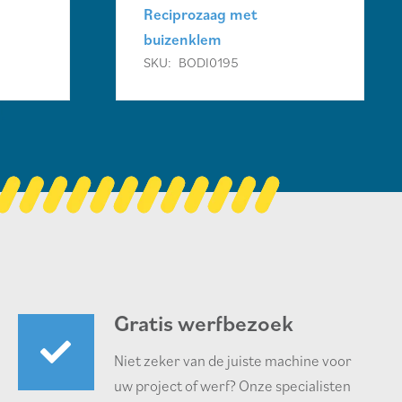
Reciprozaag met
buizenklem
SKU:
BODI0195
Gratis werfbezoek
Niet zeker van de juiste machine voor
uw project of werf? Onze specialisten