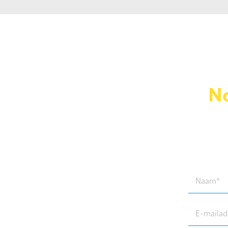
No
Naam
(Required)
E-
mailadres