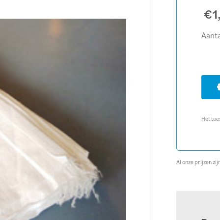
€
1
Aanta
Het toe
Al onze prijzen z