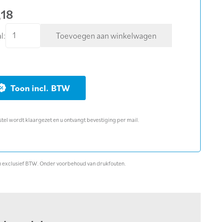
,18
Puinzak
l:
Toevoegen aan winkelwagen
25
L
polygeweven
(1
BTW
stuk)
aantal
stel wordt klaargezet en u ontvangt bevestiging per mail.
ijn exclusief BTW. Onder voorbehoud van drukfouten.