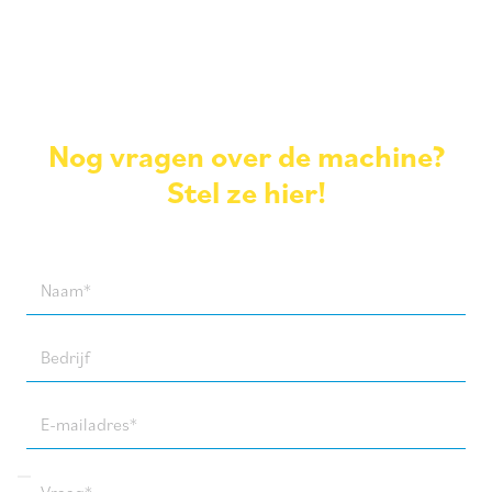
Nog vragen over de machine?
Stel ze hier!
Naam
(Required)
Bedrijf
E-
mailadres
(Required)
Vraag