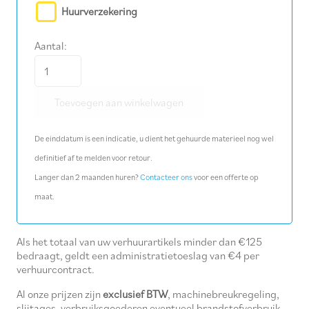
Huurverzekering
Aantal:
Metaalboor
Ø
Toevoegen aan winkelwagen
30
mm
De einddatum is een indicatie, u dient het gehuurde materieel nog wel
aantal
definitief af te melden voor retour.
Langer dan 2 maanden huren?
Contacteer ons
voor een offerte op
maat.
Als het totaal van uw verhuurartikels minder dan €125
bedraagt, geldt een administratietoeslag van €4 per
verhuurcontract.
Al onze prijzen zijn
exclusief BTW
, machinebreukregeling,
slijtages, verbruiksgoederen eventueel brandstofverbruik.