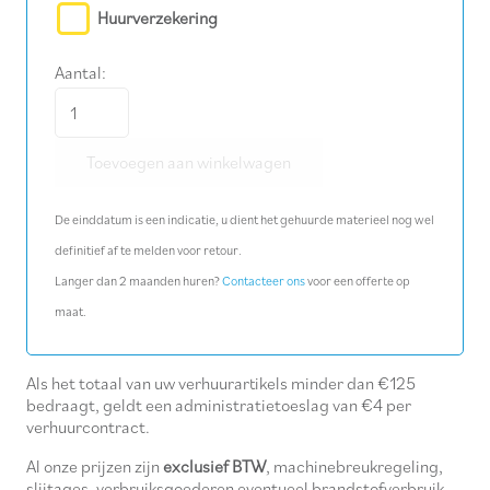
Huurverzekering
Aantal:
Metaalboor
Ø
Toevoegen aan winkelwagen
21
mm
De einddatum is een indicatie, u dient het gehuurde materieel nog wel
aantal
definitief af te melden voor retour.
Langer dan 2 maanden huren?
Contacteer ons
voor een offerte op
maat.
Als het totaal van uw verhuurartikels minder dan €125
bedraagt, geldt een administratietoeslag van €4 per
verhuurcontract.
Al onze prijzen zijn
exclusief BTW
, machinebreukregeling,
slijtages, verbruiksgoederen eventueel brandstofverbruik.