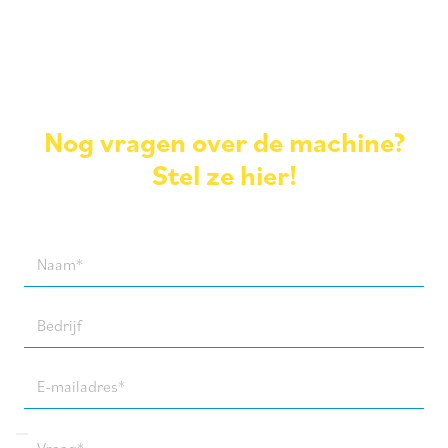
Nog vragen over de machine?
Stel ze hier!
Naam
(Required)
Bedrijf
E-
mailadres
(Required)
Vraag