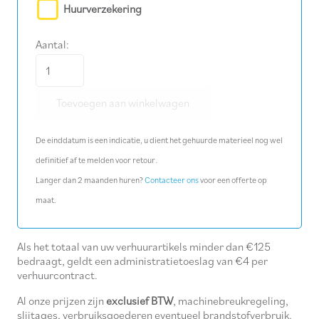
Huurverzekering
Aantal:
Metaalboor
Ø
Toevoegen aan winkelwagen
19
mm
De einddatum is een indicatie, u dient het gehuurde materieel nog wel
aantal
definitief af te melden voor retour.
Langer dan 2 maanden huren?
Contacteer ons
voor een offerte op
maat.
Als het totaal van uw verhuurartikels minder dan €125
bedraagt, geldt een administratietoeslag van €4 per
verhuurcontract.
Al onze prijzen zijn
exclusief BTW
, machinebreukregeling,
slijtages, verbruiksgoederen eventueel brandstofverbruik.