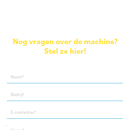
Nog vragen over de machine?
Stel ze hier!
Naam
(Required)
Bedrijf
E-
mailadres
(Required)
Vraag