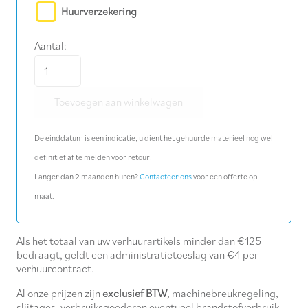
Huurverzekering
Aantal:
Metaalboor
Ø
Toevoegen aan winkelwagen
13,5
mm
De einddatum is een indicatie, u dient het gehuurde materieel nog wel
aantal
definitief af te melden voor retour.
Langer dan 2 maanden huren?
Contacteer ons
voor een offerte op
maat.
Als het totaal van uw verhuurartikels minder dan €125
bedraagt, geldt een administratietoeslag van €4 per
verhuurcontract.
Al onze prijzen zijn
exclusief BTW
, machinebreukregeling,
slijtages, verbruiksgoederen eventueel brandstofverbruik.