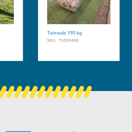
Tuinwals 110 kg
SKU:
TUDI0490