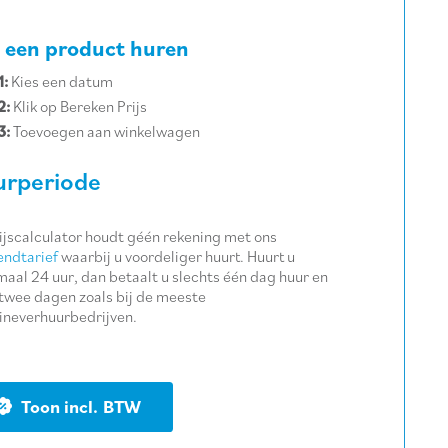
 een product huren
1:
Kies een datum
2:
Klik op Bereken Prijs
3:
Toevoegen aan winkelwagen
rperiode
ijscalculator houdt géén rekening met ons
ndtarief
waarbij u voordeliger huurt. Huurt u
aal 24 uur, dan betaalt u slechts één dag huur en
twee dagen zoals bij de meeste
neverhuurbedrijven.
BTW