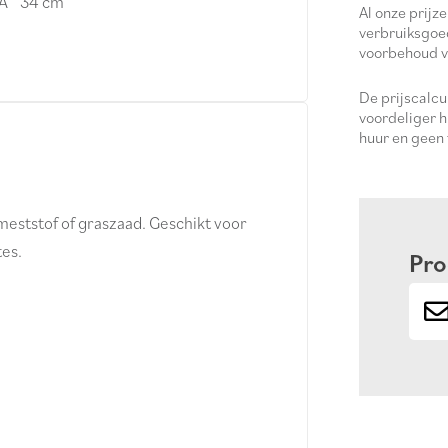
Ã˜ 34 cm
Al onze prijze
verbruiksgoe
voorbehoud v
De prijscalc
voordeliger h
huur en geen
meststof of graszaad. Geschikt voor
es.
Pro