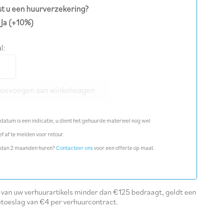
t u een huurverzekering?
Ja
(+10%)
l:
tofstrooier
l
Toevoegen aan winkelwagen
datum is een indicatie, u dient het gehuurde materieel nog wel
ef af te melden voor retour.
 dan 2 maanden huren?
Contacteer ons
voor een offerte op maat.
l van uw verhuurartikels minder dan €125 bedraagt, geldt een
etoeslag van €4 per verhuurcontract.