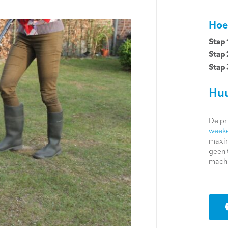
Hoe
Stap 
Stap 
Stap 
Huu
De pr
weeke
maxim
geen 
machi