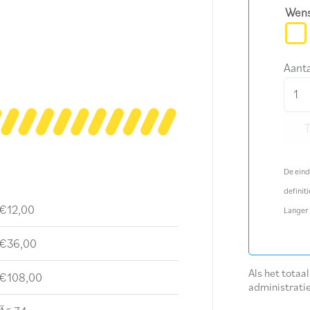
Wens
Aanta
Mests
aanta
De eind
definiti
€12,00
Langer
€36,00
Als het totaa
€108,00
administrati