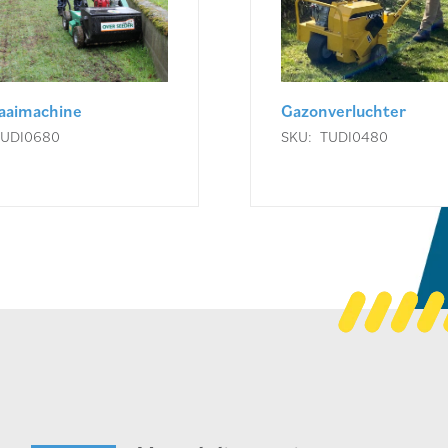
aaimachine
Gazonverluchter
TUDI0680
SKU:
TUDI0480