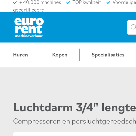
+ 40.000 machines
TOP kwaliteit
Voordelige
gecertificeerd
Pro
sea
Huren
Kopen
Specialisaties
Luchtdarm 3/4" lengt
Compressoren en persluchtgereedsc