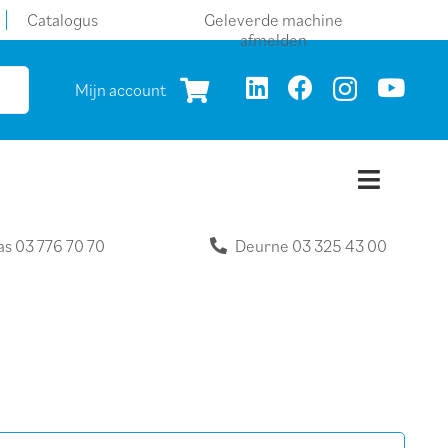
Catalogus
Geleverde machine
afmelden
Mijn account
as 03 776 70 70
Deurne 03 325 43 00