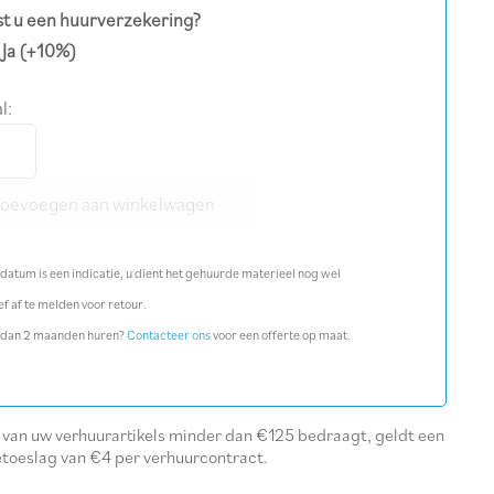
t u een huurverzekering?
Ja
(+10%)
l:
tdarm
e
Toevoegen aan winkelwagen
datum is een indicatie, u dient het gehuurde materieel nog wel
l
ef af te melden voor retour.
 dan 2 maanden huren?
Contacteer ons
voor een offerte op maat.
l van uw verhuurartikels minder dan €125 bedraagt, geldt een
etoeslag van €4 per verhuurcontract.