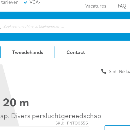
 tarieven
VCA-
Vacatures
FAQ
ducts
rch
Tweedehands
Contact
Sint-Nikla
e 20 m
hap
,
Divers persluchtgereedschap
SKU:
PNTO0355