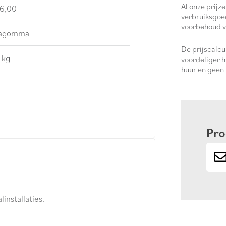
Al onze prijze
6,00
verbruiksgoe
voorbehoud v
fagomma
De prijscalc
 kg
voordeliger h
huur en geen
Pro
installaties.