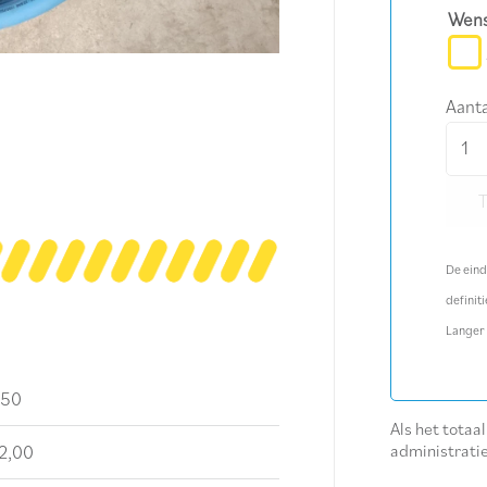
Wens
Aanta
Luch
3/4"
lengt
20
m
De eind
aanta
definiti
Langer
,50
Als het totaa
administrati
2,00