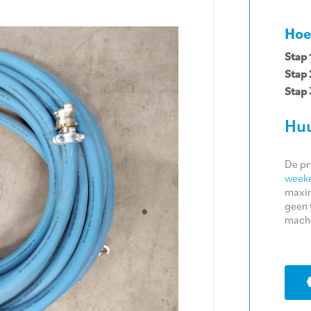
Hoe
Stap 
Stap 
Stap 
Huu
De pr
weeke
maxim
geen 
machi