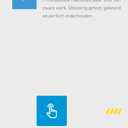
zware werk. Uitvoerig getest, gekeurd
en perfect onderhouden.