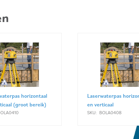
en
waterpas horizontaal
Laserwaterpas horizon
ticaal (groot bereik)
en verticaal
BOLA0410
SKU:
BOLA0408