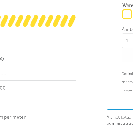
Wens
Aanta
Lase
horiz
aanta
00
,00
De eind
definiti
,00
Langer
m per meter
Als het totaa
administrati
m