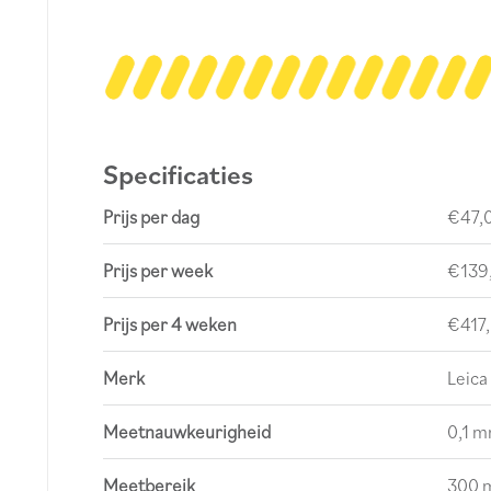
Specificaties
Prijs per dag
€47,
Prijs per week
€139
Prijs per 4 weken
€417
Merk
Leica
Meetnauwkeurigheid
0,1 m
Meetbereik
300 