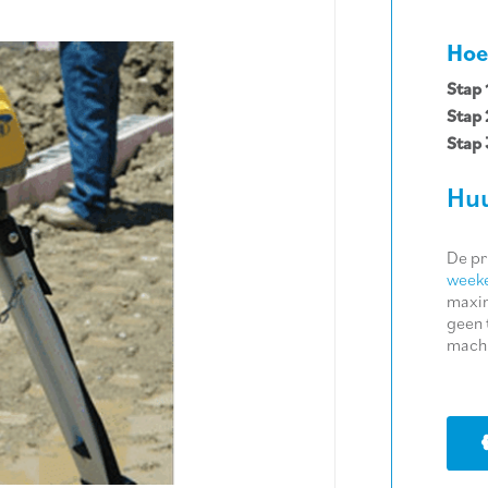
Hoe
Stap 
Stap 
Stap 
Huu
De pr
weeke
maxim
geen 
machi