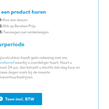
 een product huren
1:
Kies een datum
2:
Klik op Bereken Prijs
3:
Toevoegen aan winkelwagen
rperiode
ijscalculator houdt géén rekening met ons
ndtarief
waarbij u voordeliger huurt. Huurt u
aal 24 uur, dan betaalt u slechts één dag huur en
twee dagen zoals bij de meeste
neverhuurbedrijven.
BTW