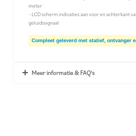
meter
- LCD scherm indicaties aan voor en achterkant v
geluidssignaal
Compleet geleverd met statief, ontvanger e
Meer informatie & FAQ's