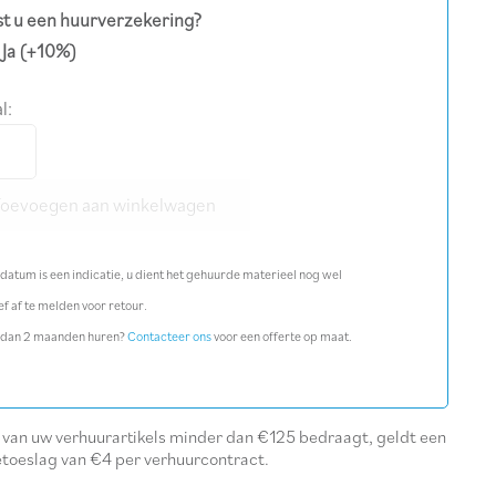
t u een huurverzekering?
Ja
(+10%)
l:
rwaterpas
ontaal
l
Toevoegen aan winkelwagen
datum is een indicatie, u dient het gehuurde materieel nog wel
ef af te melden voor retour.
 dan 2 maanden huren?
Contacteer ons
voor een offerte op maat.
l van uw verhuurartikels minder dan €125 bedraagt, geldt een
etoeslag van €4 per verhuurcontract.