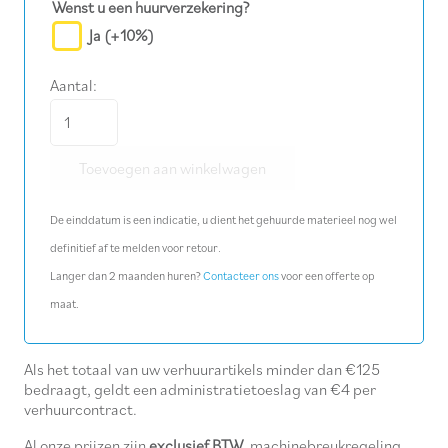
Wenst u een huurverzekering?
Ja
(+10%)
Aantal:
Kabelset
4x150
Toevoegen aan winkelwagen
mm²,
25
De einddatum is een indicatie, u dient het gehuurde materieel nog wel
m
definitief af te melden voor retour.
aantal
Langer dan 2 maanden huren?
Contacteer ons
voor een offerte op
maat.
Als het totaal van uw verhuurartikels minder dan €125
bedraagt, geldt een administratietoeslag van €4 per
verhuurcontract.
Al onze prijzen zijn
exclusief BTW
, machinebreukregeling,