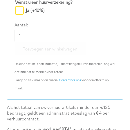
Wenst u een huurverzekering?
Ja
(+10%)
Aantal:
Kabel
150
Toevoegen aan winkelwagen
mm²
(KS+M),
De einddatum is een indicatie, u dient het gehuurde materieel nog wel
1,5
definitief af te melden voor retour.
m
Langer dan 2 maanden huren?
Contacteer ons
voor een offerte op
aantal
maat.
Als het totaal van uw verhuurartikels minder dan €125
bedraagt, geldt een administratietoeslag van €4 per
verhuurcontract.
Al onze prijzen zijn
exclusief BTW
, machinebreukregeling,