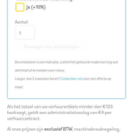
Ja
(+10%)
Aantal:
Hulpstuk
zetels
Toevoegen aan winkelwagen
250
mm
De einddatum is een indicatie, u dient het gehuurde materieel nog wel
aantal
definitief af te melden voor retour.
Langer dan 2 maanden huren?
Contacteer ons
voor een offerte op
maat.
Als het totaal van uw verhuurartikels minder dan €125
bedraagt, geldt een administratietoeslag van €4 per
verhuurcontract.
Al onze prijzen zijn
exclusief BTW
, machinebreukregeling,