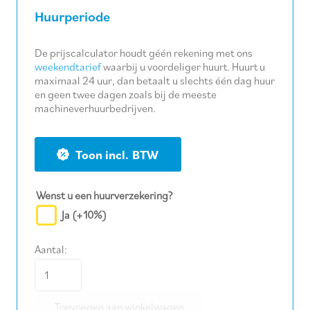
Huurperiode
De prijscalculator houdt géén rekening met ons
weekendtarief
waarbij u voordeliger huurt. Huurt u
maximaal 24 uur, dan betaalt u slechts één dag huur
en geen twee dagen zoals bij de meeste
machineverhuurbedrijven.
BTW
Wenst u een huurverzekering?
Ja
(+10%)
Aantal:
Slagmoersleutel
aantal
Toevoegen aan winkelwagen