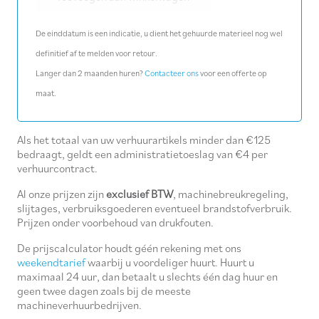
De einddatum is een indicatie, u dient het gehuurde materieel nog wel
definitief af te melden voor retour.
Langer dan 2 maanden huren?
Contacteer ons
voor een offerte op
maat.
Als het totaal van uw verhuurartikels minder dan €125
bedraagt, geldt een administratietoeslag van €4 per
verhuurcontract.
Al onze prijzen zijn
exclusief BTW
, machinebreukregeling,
slijtages, verbruiksgoederen eventueel brandstofverbruik.
Prijzen onder voorbehoud van drukfouten.
De prijscalculator houdt géén rekening met ons
weekendtarief
waarbij u voordeliger huurt. Huurt u
maximaal 24 uur, dan betaalt u slechts één dag huur en
geen twee dagen zoals bij de meeste
machineverhuurbedrijven.