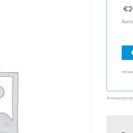
€
2
Aanta
Het toe
Al onze prijzen z