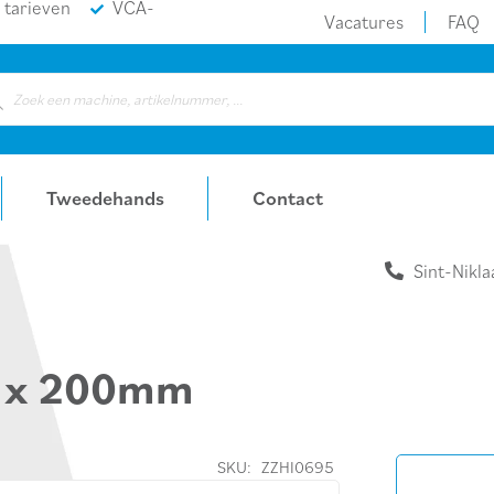
 tarieven
VCA-
Vacatures
FAQ
ducts
rch
Tweedehands
Contact
Sint-Nikla
8 x 200mm
SKU:
ZZHI0695