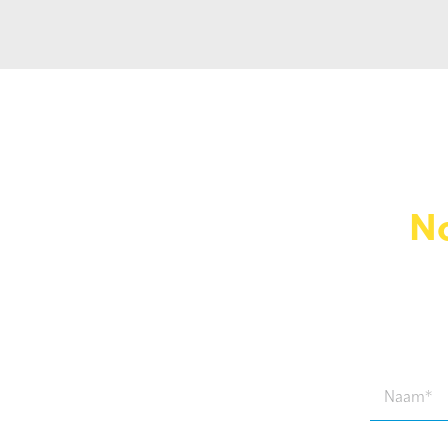
No
Naam
(Required)