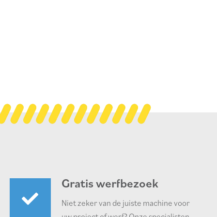
Gratis werfbezoek
Niet zeker van de juiste machine voor
uw project of werf? Onze specialisten