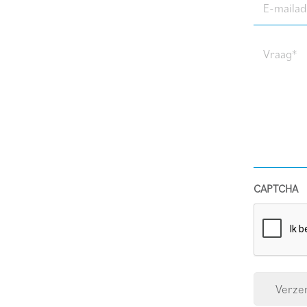
E-
mailadres
(Required)
Vraag
(Required)
CAPTCHA