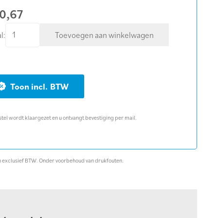
0,67
Hamerboor
l:
Toevoegen aan winkelwagen
SDS+
Ø
18
x
BTW
200mm
aantal
stel wordt klaargezet en u ontvangt bevestiging per mail.
ijn exclusief BTW. Onder voorbehoud van drukfouten.