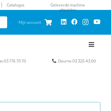
Catalogus
Geleverde machine
afmelden
Mijn account
as 03 776 70 70
Deurne 03 325 43 00